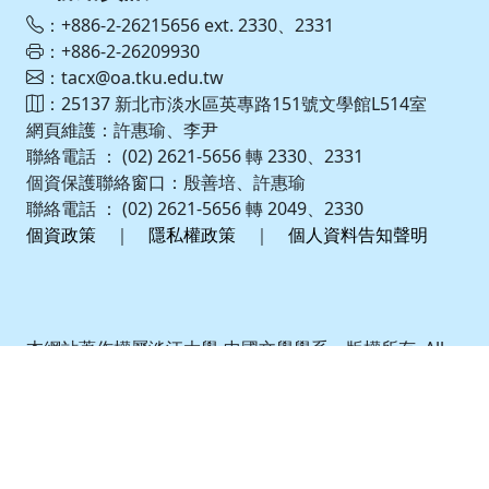
：+886-2-26215656 ext. 2330、2331
：+886-2-26209930
：tacx@oa.tku.edu.tw
：25137 新北市淡水區英專路151號文學館L514室
網頁維護：許惠瑜、李尹
聯絡電話 ： (02) 2621-5656 轉 2330、2331
個資保護聯絡窗口：殷善培、許惠瑜
聯絡電話 ： (02) 2621-5656 轉 2049、2330
個資政策
｜
隱私權政策
｜
個人資料告知聲明
本網站著作權屬淡江大學-中國文學學系 – 版權所有, All
Right Reserve. 請詳見
使用規則
。
建議最佳瀏覽 Microsoft IE 10 以上/Google
Chrome/Mozilla Firefox 或相容W3C網頁標準之瀏覽
器 | Powered by iWeb2.0