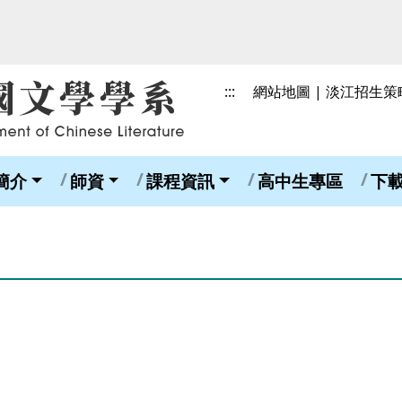
:::
網站地圖
|
淡江招生策
簡介
師資
課程資訊
高中生專區
下