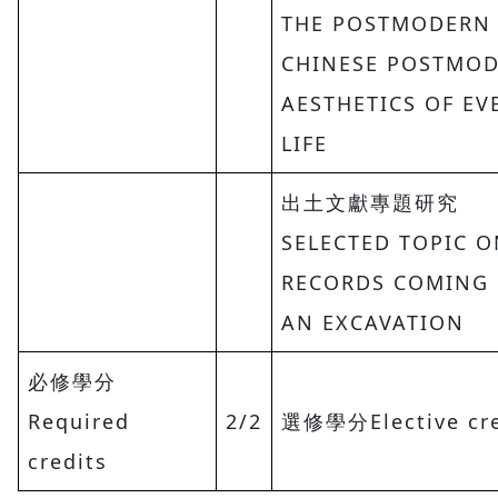
THE POSTMODERN
CHINESE POSTMO
AESTHETICS OF EV
LIFE
出土文獻專題研究
SELECTED TOPIC O
RECORDS COMING 
AN EXCAVATION
必修學分
Required
2/2
選修學分Elective cre
credits