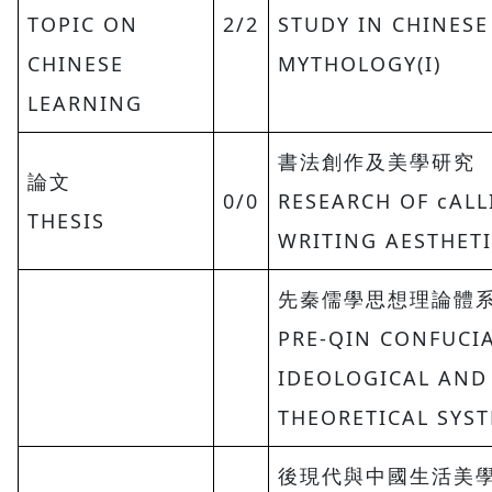
TOPIC ON
2/2
STUDY IN CHINESE
CHINESE
MYTHOLOGY(I)
LEARNING
書法創作及美學研究
論文
0/0
RESEARCH OF cAL
THESIS
WRITING AESTHET
先秦儒學思想理論體
PRE-QIN CONFUCI
IDEOLOGICAL AND
THEORETICAL SYS
後現代與中國生活美