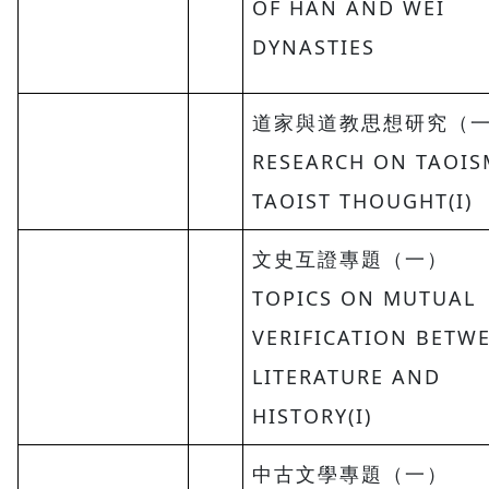
OF HAN AND WEI
DYNASTIES
道家與道教思想研究（
RESEARCH ON TAOI
TAOIST THOUGHT(I)
文史互證專題（一）
TOPICS ON MUTUAL
VERIFICATION BETW
LITERATURE AND
HISTORY(I)
中古文學專題（一）