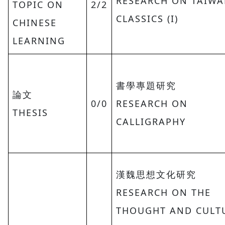
RESEARCH ON TAIWA
TOPIC ON
2/2
CLASSICS (I)
CHINESE
LEARNING
書學專題研究
論文
0/0
RESEARCH ON
THESIS
CALLIGRAPHY
漢魏思想文化研究
RESEARCH ON THE
THOUGHT AND CULT