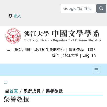
登入
:::
網站地圖
|
淡江招生策略中心
|
學術作品
|
聯絡
我們
|
淡江大學
|
English
:::
首頁
/ 系所成員 / 榮譽教授
榮譽教授