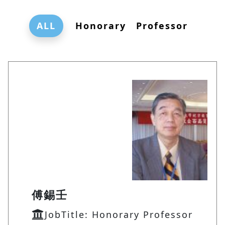
ALL
Honorary Professor
傅錫壬
JobTitle: Honorary Professor