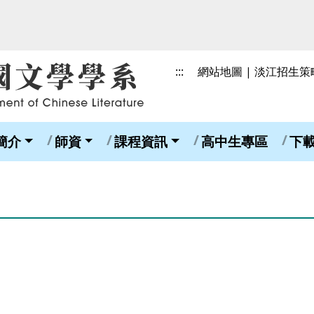
:::
網站地圖
|
淡江招生策
簡介
師資
課程資訊
高中生專區
下