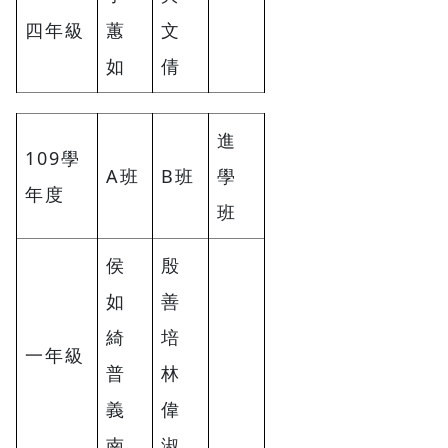
四年級
蕙
文
如
倩
進
109學
A班
B班
學
年度
班
侯
殷
如
善
綺
培
一年級
普
林
義
偉
南
淑