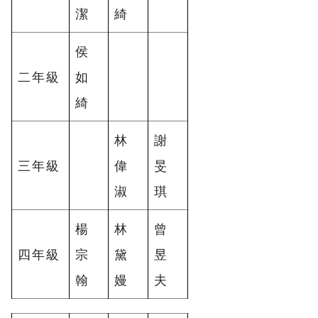
潔
綺
侯
二年級
如
綺
林
謝
三年級
偉
旻
淑
琪
楊
林
曾
四年級
宗
黛
昱
翰
嫚
夫