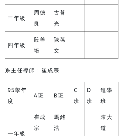
周德
古苔
三年級
良
光
殷善
陳葆
四年級
培
文
系主任導師：崔成宗
95學年
C
D
進學
A班
B班
度
班
班
班
崔成
馬銘
陳大
宗
浩
道
一年級