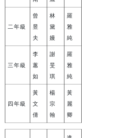
曾
林
羅
二年級
昱
黛
雅
夫
嫚
純
李
謝
羅
三年級
蕙
旻
雅
如
琪
純
黃
楊
黃
四年級
文
宗
麗
倩
翰
卿
進