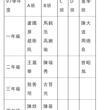
97學年
C
D
進學
A班
B班
度
班
班
班
盧國
馬銘
陳大
屏
浩
道
一年級
趙衛
高婉
周德
民
瑜
良
王麗
陳瑞
曾昭
二年級
華
秀
旭
殷善
古苔
三年級
培
光
陳煌
陳葆