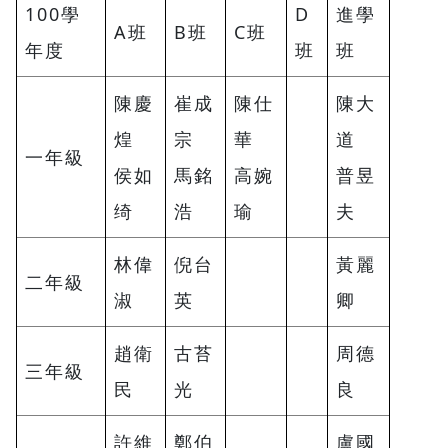
100學
D
進學
A班
B班
C班
年度
班
班
陳慶
崔成
陳仕
陳大
煌
宗
華
道
一年級
侯如
馬銘
高婉
普昱
绮
浩
瑜
夫
林偉
倪台
黃麗
二年級
淑
英
卿
趙衛
古苔
周德
三年級
民
光
良
許維
鄭伯
盧國