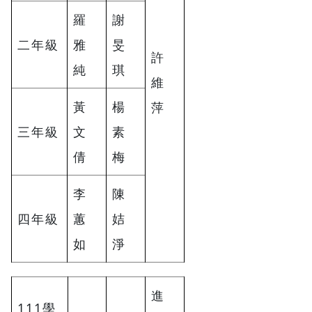
羅
謝
二年級
雅
旻
許
純
琪
維
黃
楊
萍
三年級
文
素
倩
梅
李
陳
四年級
蕙
姞
如
淨
進
111學