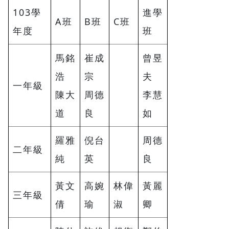
103學
進學
A班
B班
C班
年度
班
馬銘
崔成
曾昱
浩
宗
夫
一年級
陳大
周德
李慧
道
良
如
羅雅
倪台
周德
二年級
純
英
良
黃文
高婉
林偉
黃麗
三年級
倩
瑜
淑
卿