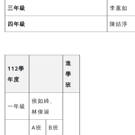
三年級
李蕙如
四年級
陳姞淨
進
112學
學
年度
班
侯如綺、
一年級
林偉淑
A班
B班