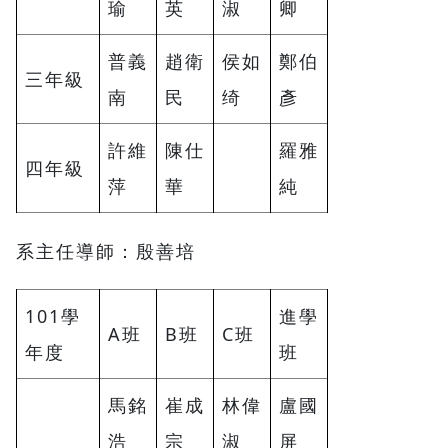
瑜
英
淑
卿
普義
趙衛
侯如
鄭伯
三年級
南
民
绮
彥
許維
陳仕
羅雅
四年級
萍
華
純
系主任導師：殷善培
101學
進學
A班
B班
C班
年度
班
馬銘
崔成
林偉
盧國
浩
宗
淑
屏