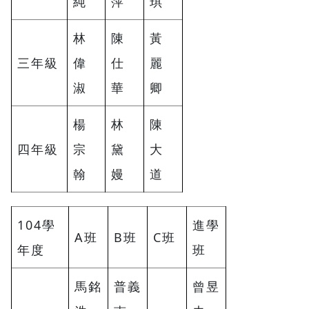
純
萍
琪
林
陳
黃
三年級
偉
仕
麗
淑
華
卿
楊
林
陳
四年級
宗
黛
大
翰
嫚
道
104學
進學
A班
B班
C班
年度
班
馬銘
普義
曾昱