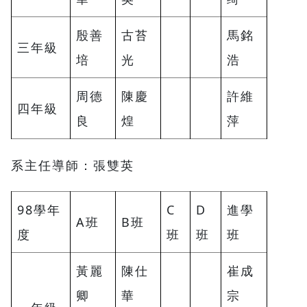
殷善
古苔
馬銘
三年級
培
光
浩
周德
陳慶
許維
四年級
良
煌
萍
系主任導師：張雙英
98學年
C
D
進學
A班
B班
度
班
班
班
黃麗
陳仕
崔成
卿
華
宗