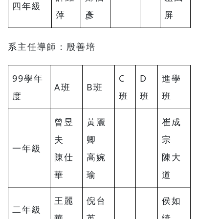
四年級
萍
彥
屏
系主任導師：殷善培
99學年
C
D
進學
A班
B班
度
班
班
班
曾昱
黃麗
崔成
夫
卿
宗
一年級
陳仕
高婉
陳大
華
瑜
道
王麗
倪台
侯如
二年級
華
英
绮