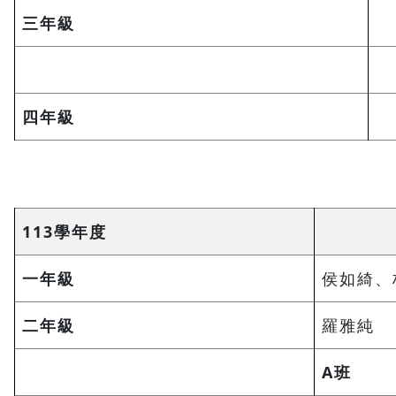
三年級
四年級
113學年度
一年級
侯如綺、
二年級
羅雅純
A班