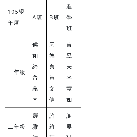
進
105學
A班
B班
學
年度
班
侯
周
曾
如
德
昱
綺
良
夫
一年級
普
黃
李
義
文
慧
南
倩
如
羅
許
謝
二年級
雅
維
昱