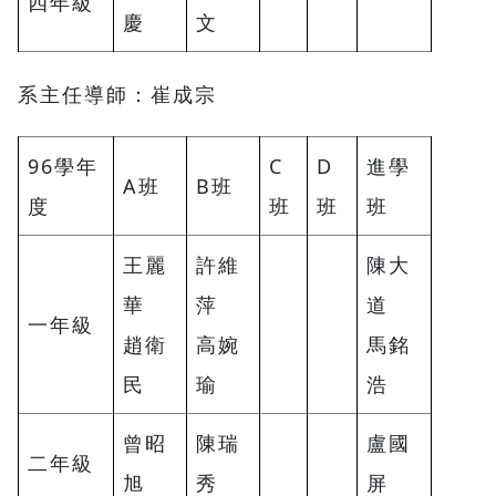
四年級
慶
文
系主任導師：崔成宗
96學年
C
D
進學
A班
B班
度
班
班
班
王麗
許維
陳大
華
萍
道
一年級
趙衛
高婉
馬銘
民
瑜
浩
曾昭
陳瑞
盧國
二年級
旭
秀
屏