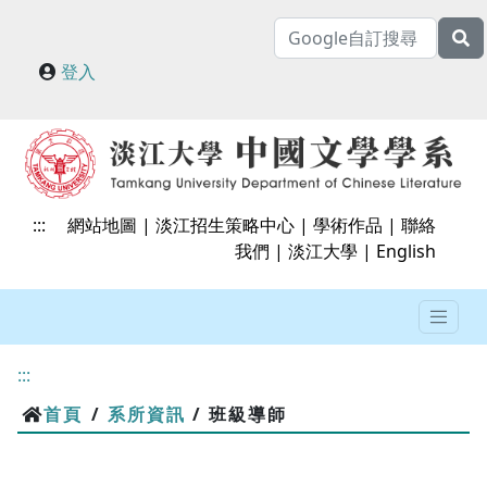
登入
:::
網站地圖
|
淡江招生策略中心
|
學術作品
|
聯絡
我們
|
淡江大學
|
English
:::
首頁
/
系所資訊
/ 班級導師