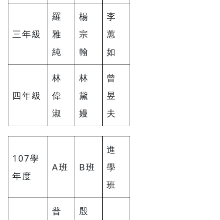
羅
楊
李
三年級
雅
宗
蕙
純
翰
如
林
林
曾
四年級
偉
黛
昱
淑
嫚
夫
進
107學
A班
B班
學
年度
班
普
殷