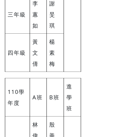
李
謝
三年級
蕙
旻
如
琪
黃
楊
四年級
文
素
倩
梅
進
110學
A班
B班
學
年度
班
林
殷
偉
善