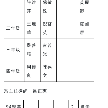
許維
蘇敏
黃麗
萍
逸
卿
王麗
倪苔
盧國
二年級
華
英
屏
殷善
古苔
三年級
培
光
周德
陳葆
四年級
良
文
系主任導師：呂正惠
94學年
D
進學