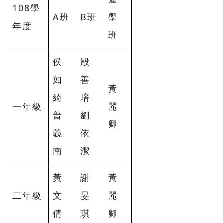
108學
A班
B班
學
年度
班
侯
殷
如
善
黃
綺
培
一年級
麗
普
劉
卿
義
依
南
潔
黃
謝
黃
二年級
文
旻
麗
倩
琪
卿