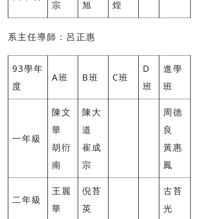
宗
旭
煌
系主任導師：呂正惠
93學年
D
進學
A班
B班
C班
度
班
班
陳文
陳大
周德
華
道
良
一年級
胡衍
崔成
黃惠
南
宗
鳳
王麗
倪苔
古苔
二年級
華
英
光