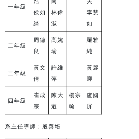
浩
南
夫
一年級
侯如
林偉
李慧
綺
淑
如
周德
高婉
羅雅
二年級
良
瑜
純
黃文
許維
黃麗
三年級
倩
萍
卿
崔成
陳大
楊宗
盧國
四年級
宗
道
翰
屏
系主任導師：殷善培