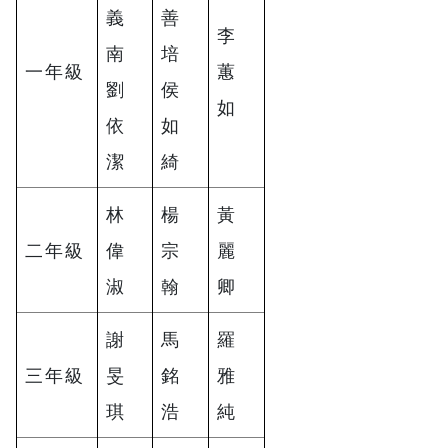
義
善
李
南
培
一年級
蕙
劉
侯
如
依
如
潔
綺
林
楊
黃
二年級
偉
宗
麗
淑
翰
卿
謝
馬
羅
三年級
旻
銘
雅
琪
浩
純