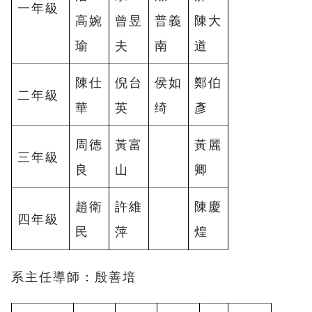
一年級
高婉
曾昱
普義
陳大
瑜
夫
南
道
陳仕
倪台
侯如
鄭伯
二年級
華
英
绮
彥
周德
黃富
黃麗
三年級
良
山
卿
趙衛
許維
陳慶
四年級
民
萍
煌
系主任導師：殷善培