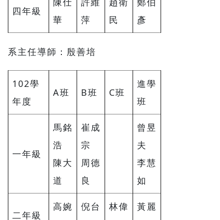
陳仕
許維
趙衛
鄭伯
四年級
華
萍
民
彥
系主任導師：殷善培
102學
進學
A班
B班
C班
年度
班
馬銘
崔成
曾昱
浩
宗
夫
一年級
陳大
周德
李慧
道
良
如
高婉
倪台
林偉
黃麗
二年級