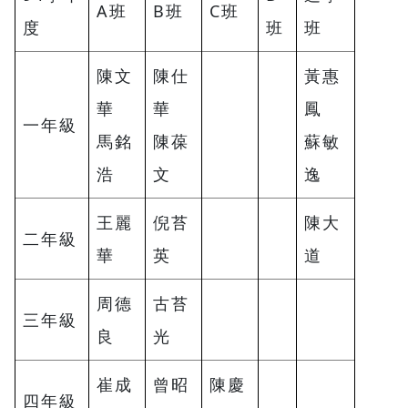
A班
B班
C班
度
班
班
陳文
陳仕
黃惠
華
華
鳳
一年級
馬銘
陳葆
蘇敏
浩
文
逸
王麗
倪苔
陳大
二年級
華
英
道
周德
古苔
三年級
良
光
崔成
曾昭
陳慶
四年級