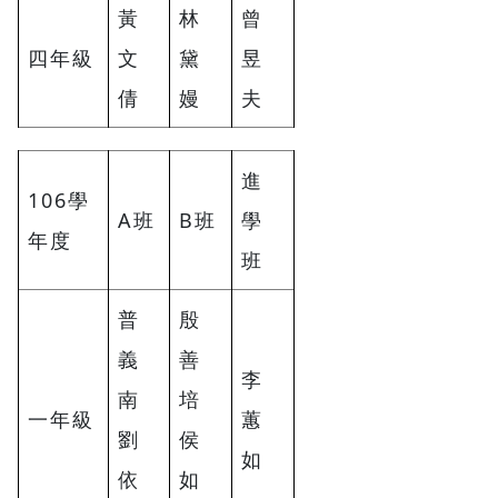
黃
林
曾
四年級
文
黛
昱
倩
嫚
夫
進
106學
A班
B班
學
年度
班
普
殷
義
善
李
南
培
一年級
蕙
劉
侯
如
依
如