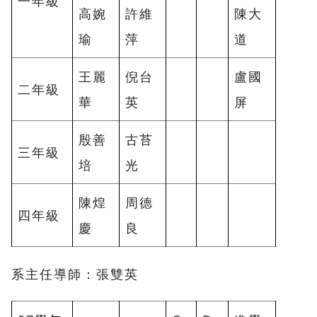
一年級
高婉
許維
陳大
瑜
萍
道
王麗
倪台
盧國
二年級
華
英
屏
殷善
古苔
三年級
培
光
陳煌
周德
四年級
慶
良
系主任導師：張雙英