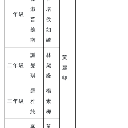
淑
培
一年級
普
侯
義
如
南
綺
謝
林
黃
二年級
旻
黛
麗
琪
嫚
卿
羅
楊
三年級
雅
素
純
梅
李
黃