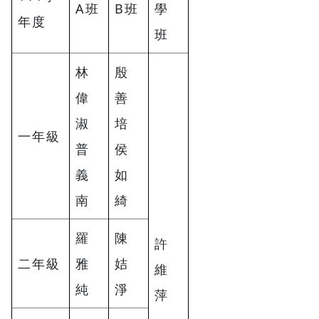
A班
B班
學
年度
班
林
殷
偉
善
淑
培
一年級
普
侯
義
如
南
綺
羅
陳
許
二年級
雅
姞
維
純
淨
萍