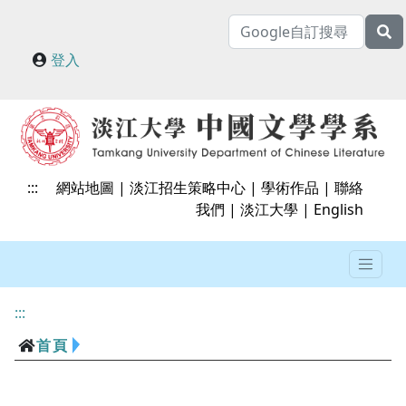
登入
:::
網站地圖
|
淡江招生策略中心
|
學術作品
|
聯絡
我們
|
淡江大學
|
English
:::
首頁