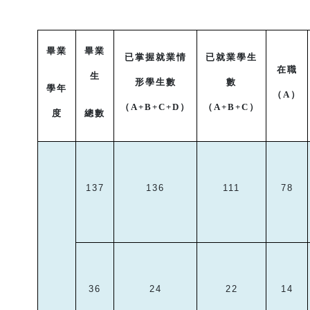
畢業
畢業
已掌握就業情
已就業學生
在職
生
形學生數
數
學年
（
A
）
（
A+B+C+D
）
（
A+B+C
）
度
總數
137
136
111
78
36
24
22
14