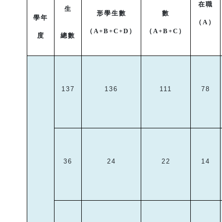
在職
生
形學生數
數
學年
（
A
）
（
A+B+C+D
）
（
A+B+C
）
度
總數
137
136
111
78
36
24
22
14