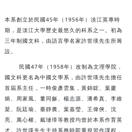
本系創立於民國45年（1956年）淡江英專時
期，是淡江大學歷史最悠久的科系之一。初為
三年制國文科，由語言學名家許世瑛先生所籌
設。
民國47年（1958年）改制為文理學院，
國文科更名為中國文學系，由許世瑛先生擔任
首屆系主任，一時俊彥雲集，黃錦鋐、葉慶
炳、周家風、董同龢、楊志源、潘希真、李維
棻、阮廷瑜、臺靜農、葉嘉瑩、王偉俠、沈
亮、萬心權、戴璉璋等教授均曾於本系作育英
才。許世瑛先生主持系務時即重視習作課程，