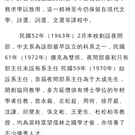
務求學以致用，這一精神至今仍保留在現代文
學、詩選、詞選、文選等課程中。
民國52年（1963年）2月本校創設夜間
部，中文系為該部最早設立的科系之一，民國
61年（1972年）擴充為雙班。夜間部最初只有
部主任未設有系主任 民國59年（1970年）始
設系主任，首屆夜間部系主任為于大成先生，
開創協同教學，多方延攬俱有博士學位的年輕
學者任教，曾永義、左松超、周何、徐芹庭、
沈謙、邱燮友、張文彬、王更生、杜松柏等教
授，均為當時眾望儒林之國學才俊，亦培養了
不少優秀人才。