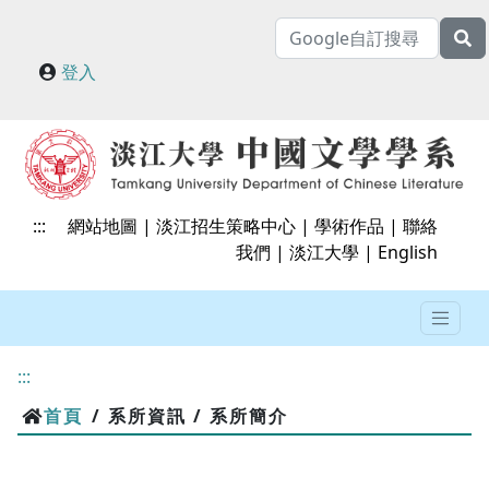
登入
:::
網站地圖
|
淡江招生策略中心
|
學術作品
|
聯絡
我們
|
淡江大學
|
English
:::
首頁
/ 系所資訊 / 系所簡介