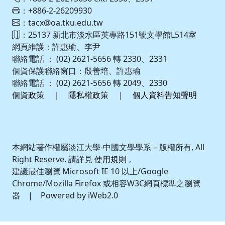
：+886-2-26209930
：tacx@oa.tku.edu.tw
：25137 新北市淡水區英專路151號文學館L514室
網頁維護：許惠瑜、李尹
聯絡電話 ： (02) 2621-5656 轉 2330、2331
個資保護聯絡窗口：殷善培、許惠瑜
聯絡電話 ： (02) 2621-5656 轉 2049、2330
個資政策
｜
隱私權政策
｜
個人資料告知聲明
本網站著作權屬淡江大學-中國文學學系 – 版權所有, All
Right Reserve. 請詳見
使用規則
。
建議最佳瀏覽 Microsoft IE 10 以上/Google
Chrome/Mozilla Firefox 或相容W3C網頁標準之瀏覽
器 | Powered by iWeb2.0