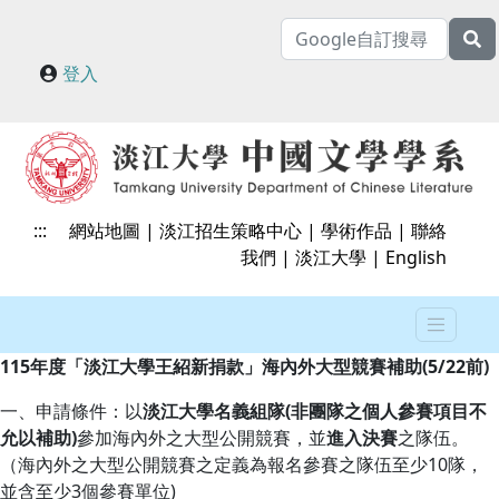
登入
:::
網站地圖
|
淡江招生策略中心
|
學術作品
|
聯絡
我們
|
淡江大學
|
English
115年度「淡江大學王紹新捐款」海內外大型競賽補助(5/22前)
一、申請條件：以
淡江大學名義組隊
(
非團隊之個人參賽項目不
允以補助)
參加海內外之大型公開競賽，並
進入決賽
之隊伍。
（海內外之大型公開競賽之定義為報名參賽之隊伍至少10隊，
並含至少3個參賽單位)