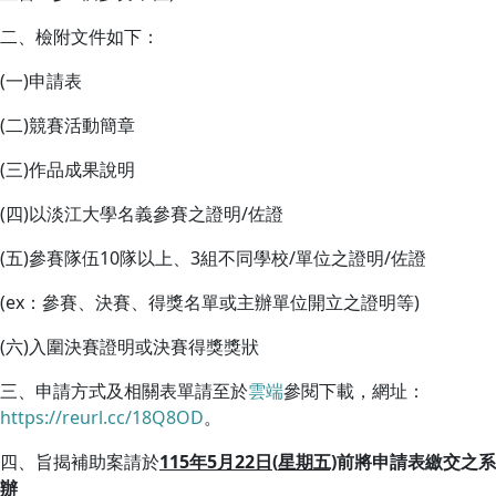
二、檢附文件如下：
(一)申請表
(二)競賽活動簡章
(三)作品成果說明
(四)以淡江大學名義參賽之證明/佐證
(五)參賽隊伍10隊以上、3組不同學校/單位之證明/佐證
(ex：參賽、決賽、得獎名單或主辦單位開立之證明等)
(六)入圍決賽證明或決賽得獎獎狀
三、申請方式及相關表單請至於
雲端
參閱下載，網址：
https://reurl.cc/18Q8OD
。
四、旨揭補助案請於
115
年5
月22
日(
星期五)
前將申請表繳交之系
辦