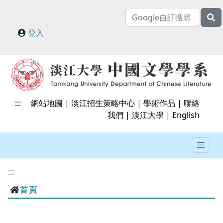
登入
:::
網站地圖
|
淡江招生策略中心
|
學術作品
|
聯絡
我們
|
淡江大學
|
English
:::
首頁