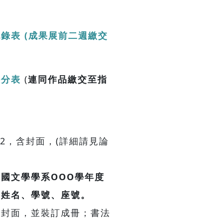
紀錄表
(成果展前二週繳交
評分表
(
連同作品繳交至指
12，含封面，(詳細請見論
國文學學系OOO學年度
、姓名、學號、座號。
之封面，並裝訂成冊；書法