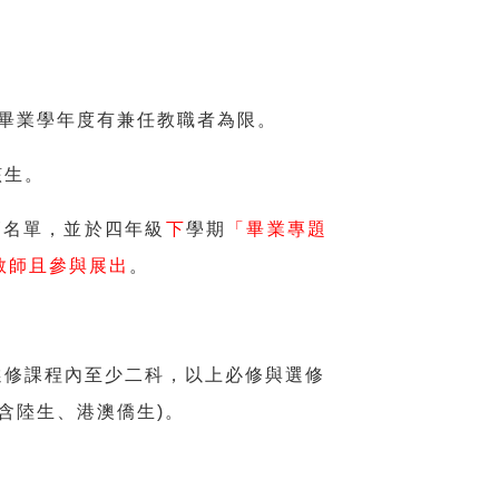
畢業學年度有兼任教職者為限。
該生。
師名單，並於四年級
下
學期
「畢業專題
教師且參與展出
。
選修課程內至少二科，以上必修與選修
含陸生、港澳僑生)。