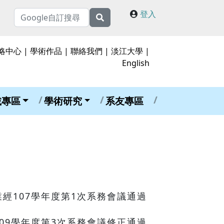
登入
略中心
|
學術作品
|
聯絡我們
|
淡江大學
|
English
載專區
學術研究
系友專區
13 業經107學年度第1次系務會議通過
業經109學年度第3次系務會議修正通過