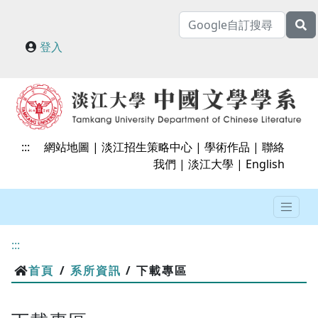
登入
:::
網站地圖
|
淡江招生策略中心
|
學術作品
|
聯絡
我們
|
淡江大學
|
English
:::
首頁
/
系所資訊
/ 下載專區